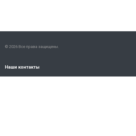
© 2026 Все права защищены.
Наши контакты
+7 (966) 240-28-01
2949419@list.ru
РТ, г. Казань, п. Константиновка, ул. Школьная, 65