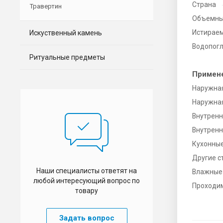
Страна
Травертин
Объемный
Истираем
Искуственный камень
Водопог
Ритуальные предметы
Примен
Наружная
Наружная
Внутренн
Внутренн
Кухонны
Другие 
Наши специалисты ответят на
Влажные
любой интересующий вопрос по
Проходи
товару
Задать вопрос