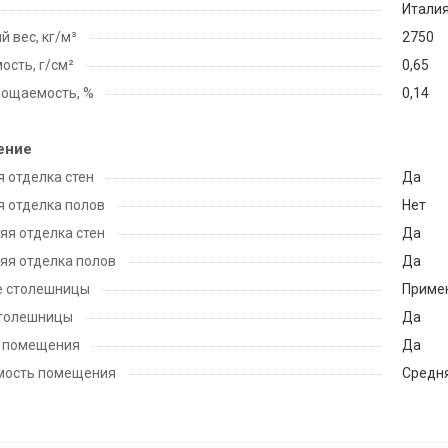
Итали
 вес, кг/м³
2750
ость, г/см²
0,65
лощаемость, %
0,14
ение
 отделка стен
Да
 отделка полов
Нет
яя отделка стен
Да
яя отделка полов
Да
е столешницы
Приме
столешницы
Да
 помещения
Да
мость помещения
Средн