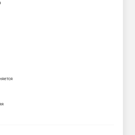
я
няется
яя