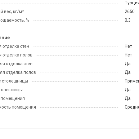
Турци
 вес, кг/м³
2650
лощаемость, %
0,3
ение
 отделка стен
Нет
 отделка полов
Нет
яя отделка стен
Да
яя отделка полов
Да
е столешницы
Приме
столешницы
Да
 помещения
Да
мость помещения
Средн